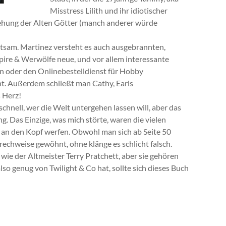
Misstress Lilith und ihr idiotischer
ehung der Alten Götter (manch anderer würde
altsam. Martinez versteht es auch ausgebrannten,
ire & Werwölfe neue, und vor allem interessante
 oder den Onlinebestelldienst für Hobby
ht. Außerdem schließt man Cathy, Earls
s Herz!
chnell, wer die Welt untergehen lassen will, aber das
g. Das Einzige, was mich störte, waren die vielen
h an den Kopf werfen. Obwohl man sich ab Seite 50
echweise gewöhnt, ohne klänge es schlicht falsch.
wie der Altmeister Terry Pratchett, aber sie gehören
also genug von Twilight & Co hat, sollte sich dieses Buch