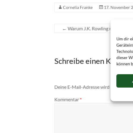
Cornelia Franke
17. November 
←
Warum J.K. Rowling mir nachträ
Um dir e
Gerätein
Technolo
dieser We
Schreibe einen Komme
können b
Deine E-Mail-Adresse wird nicht veröff
Kommentar
*