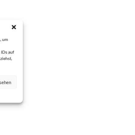
s, um
 IDs auf
ziehst,
nsehen