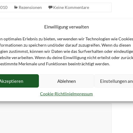
2010
Rezensionen
Keine Kommentare
Einwilligung verwalten
glich meinen elften Geburtstag vermieste
in optimales Erlebnis zu bieten, verwenden wir Technologien wie Cookie
Lesung leider verschoben
→
formationen zu speichern und/oder darauf zuzugreifen. Wenn du diesen
gien zustimmst, können wir Daten wie das Surfverhalten oder eindeutige
bsite verarbeiten. Wenn du deine Einwilligung nicht erteilst oder zurück
ntar
estimmte Merkmale und Funktionen beeinträchtigt werden.
Akzeptieren
Ablehnen
Einstellungen a
entlicht.
Erforderliche Felder sind mit
*
markiert
Cookie-Richtlinie
Impressum