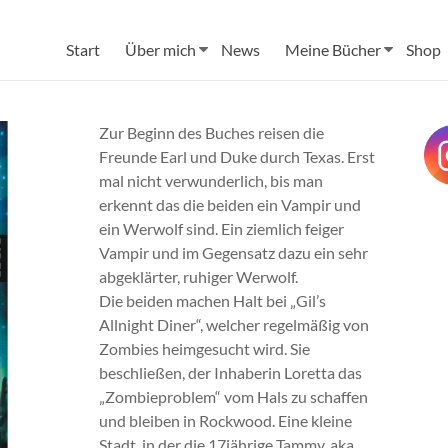
Start
Über mich
News
Meine Bücher
Shop
Zur
Beginn des Buches reisen die
Freunde Earl und Duke durch Texas. Erst
mal nicht verwunderlich, bis man
erkennt das die beiden ein Vampir und
ein Werwolf sind. Ein ziemlich feiger
Vampir und im Gegensatz dazu ein sehr
abgeklärter, ruhiger Werwolf.
Die beiden machen Halt bei „Gil’s
Allnight Diner“, welcher regelmäßig von
Zombies heimgesucht wird. Sie
beschließen, der Inhaberin Loretta das
„Zombieproblem“ vom Hals zu schaffen
und bleiben in Rockwood. Eine kleine
Stadt, in der die 17jährige Tammy, aka