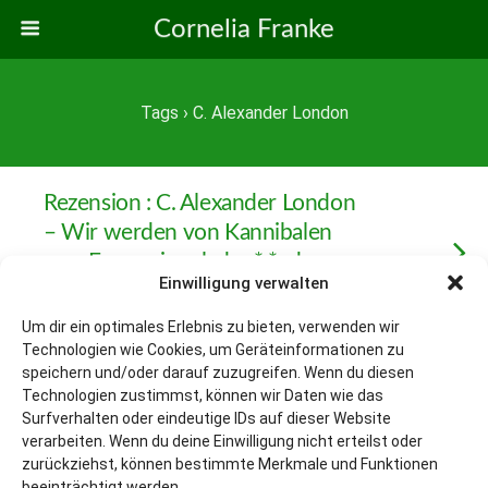
Cornelia Franke
Tags › C. Alexander London
Rezension : C. Alexander London
– Wir werden von Kannibalen
zum Essen eingeladen* *oder
Einwilligung verwalten
gegrillt (Band 2 / 4 )
Um dir ein optimales Erlebnis zu bieten, verwenden wir
Technologien wie Cookies, um Geräteinformationen zu
speichern und/oder darauf zuzugreifen. Wenn du diesen
Technologien zustimmst, können wir Daten wie das
Zum Seitenanfang
Surfverhalten oder eindeutige IDs auf dieser Website
verarbeiten. Wenn du deine Einwilligung nicht erteilst oder
Mobil
Desktop
zurückziehst, können bestimmte Merkmale und Funktionen
beeinträchtigt werden.