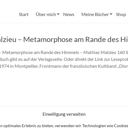
Start
Über mich
News
Meine Bücher
Shop
alzieu – Metamorphose am Rande des H
– Metamorphose am Rande des Himmels – Mathias Malzieu 160 Se
Buch gibt es auf der Verlagsseite. Oder direkt der Link zur Lesepr
1974 in Montpellier, Frontmann der französischen Kultband „Diony
Einwilligung verwalten
in optimales Erlebnis zu bieten, verwenden wir Technologien wie Cookie