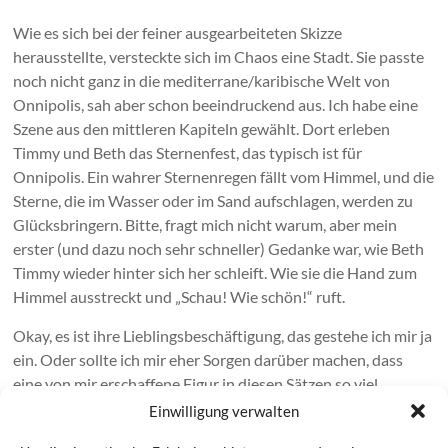
Wie es sich bei der feiner ausgearbeiteten Skizze
herausstellte, versteckte sich im Chaos eine Stadt. Sie passte
noch nicht ganz in die mediterrane/karibische Welt von
Onnipolis, sah aber schon beeindruckend aus. Ich habe eine
Szene aus den mittleren Kapiteln gewählt. Dort erleben
Timmy und Beth das Sternenfest, das typisch ist für
Onnipolis. Ein wahrer Sternenregen fällt vom Himmel, und die
Sterne, die im Wasser oder im Sand aufschlagen, werden zu
Glücksbringern. Bitte, fragt mich nicht warum, aber mein
erster (und dazu noch sehr schneller) Gedanke war, wie Beth
Timmy wieder hinter sich her schleift. Wie sie die Hand zum
Himmel ausstreckt und „Schau! Wie schön!“ ruft.
Okay, es ist ihre Lieblingsbeschäftigung, das gestehe ich mir ja
ein. Oder sollte ich mir eher Sorgen darüber machen, dass
eine von mir erschaffene Figur in diesen Sätzen so viel
Gewicht erhält, wie eine real existierende … Nein, daran
Einwilligung verwalten
zerbricht nur mein Kopf.