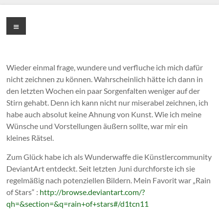
Zum
Inhalt
Cornelia
Menü
springen
Franke
Wieder einmal frage, wundere und verfluche ich mich dafür
nicht zeichnen zu können. Wahrscheinlich hätte ich dann in
den letzten Wochen ein paar Sorgenfalten weniger auf der
Stirn gehabt. Denn ich kann nicht nur miserabel zeichnen, ich
habe auch absolut keine Ahnung von Kunst. Wie ich meine
Wünsche und Vorstellungen äußern sollte, war mir ein
kleines Rätsel.
Zum Glück habe ich als Wunderwaffe die Künstlercommunity
DeviantArt entdeckt. Seit letzten Juni durchforste ich sie
regelmäßig nach potenziellen Bildern. Mein Favorit war „Rain
of Stars“ :
http://browse.deviantart.com/?
qh=&section=&q=rain+of+stars#/d1tcn11