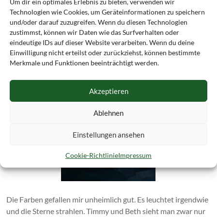
Um dir ein optimales Erlebnis zu bieten, verwenden wir
Das hier – tadaaa – ist das Cover zu „Timmy und die
Technologien wie Cookies, um Geräteinformationen zu speichern
Allergomörder“:
und/oder darauf zuzugreifen. Wenn du diesen Technologien
zustimmst, können wir Daten wie das Surfverhalten oder
eindeutige IDs auf dieser Website verarbeiten. Wenn du deine
Einwilligung nicht erteilst oder zurückziehst, können bestimmte
Merkmale und Funktionen beeinträchtigt werden.
Akzeptieren
Ablehnen
Einstellungen ansehen
Cookie-Richtlinie
Impressum
Die Farben gefallen mir unheimlich gut. Es leuchtet irgendwie
und die Sterne strahlen. Timmy und Beth sieht man zwar nur