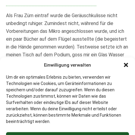
Als Frau Zürn eintraf wurde die Geräuschkulisse nicht
unbedingt ruhiger. Zumindest nicht, während für die
Vorbereitungen das Mikro angeschlossen wurde, und ich
ein paar Bücher auf dem Flügel ausstellte (die begeistert
in die Hände genommen wurden). Testweise setzte ich an
meinen Tisch auf dem Podium, goss mir ein Glas Wasser
ein, legte mein „Vorlesebuch“ parat, und schaute hinunter
Einwilligung verwalten
zu den vielen Kindern. Dann sah ich zum Mikro. Kinder.
Um dir ein optimales Erlebnis zu bieten, verwenden wir
Mikro. Kinder. Was war schlimmer?
Technologien wie Cookies, um Geräteinformationen zu
Da war sie nun die Nervosität. Sie grinste mich an, aber ich
speichern und/oder darauf zuzugreifen. Wenn du diesen
grinste zurück. Ich wusste nämlich ganz genau, wie das
Technologien zustimmst, können wir Daten wie das
Buch begann (Nicht nur, weil ich es geschrieben habe). „An
Surfverhalten oder eindeutige IDs auf dieser Website
verarbeiten. Wenn du deine Einwilligung nicht erteilst oder
seinem zwölften Geburtstag betrat Timmy zum ersten
zurückziehst, können bestimmte Merkmale und Funktionen
Mal Onnipolis. Die Hafenstadt …“ sage ich nur!
Üben
beeinträchtigt werden.
lohnt sich doch! Wie bei einem Pflaster zog ich die
Nervosität ab; ohne dabei große Schmerzen zu erleiden.