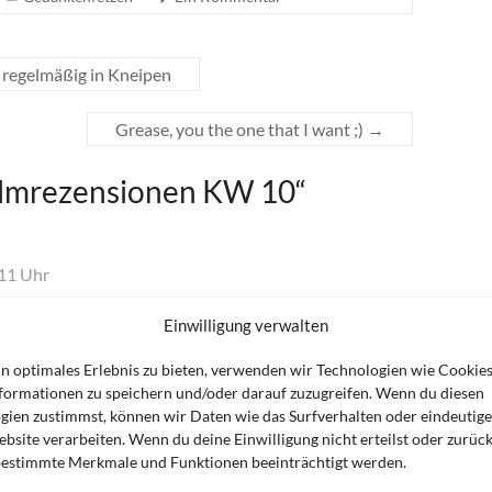
er regelmäßig in Kneipen
Grease, you the one that I want ;)
→
ilmrezensionen KW 10
“
11 Uhr
Einwilligung verwalten
in optimales Erlebnis zu bieten, verwenden wir Technologien wie Cookie
formationen zu speichern und/oder darauf zuzugreifen. Wenn du diesen
und hätte liebend gern das Theaterstück gesehen,
gien zustimmst, können wir Daten wie das Surfverhalten oder eindeutige
lgreich gelaufen ist. Leider gibt es keine
bsite verarbeiten. Wenn du deine Einwilligung nicht erteilst oder zurück
estimmte Merkmale und Funktionen beeinträchtigt werden.
 sie sich selber auf die Schippe nimmt, aber wohl