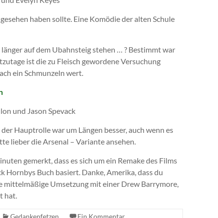
l gesehen haben sollte. Eine Komödie der alten Schule
e länger auf dem Ubahnsteig stehen … ? Bestimmt war
eutzutage ist die zu Fleisch gewordene Versuchung
ach ein Schmunzeln wert.
n
llon und Jason Spevack
 in der Hauptrolle war um Längen besser, auch wenn es
tte lieber die Arsenal – Variante ansehen.
 Minuten gemerkt, dass es sich um ein Remake des Films
ick Hornbys Buch basiert. Danke, Amerika, dass du
ine mittelmäßige Umsetzung mit einer Drew Barrymore,
t hat.
Gedankenfetzen
Ein Kommentar