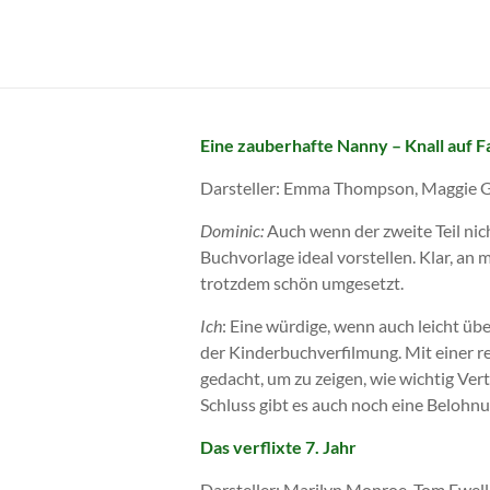
Zum
Inhalt
Cornelia
springen
Franke
Eine zauberhafte Nanny – Knall auf F
Darsteller: Emma Thompson, Maggie Gy
Dominic:
Auch wenn der zweite Teil nich
Buchvorlage ideal vorstellen. Klar, an
trotzdem schön umgesetzt.
Ich
: Eine würdige, wenn auch leicht ü
der Kinderbuchverfilmung. Mit einer r
gedacht, um zu zeigen, wie wichtig V
Schluss gibt es auch noch eine Belohn
Das verflixte 7. Jahr
Darsteller: Marilyn Monroe, Tom Ewel