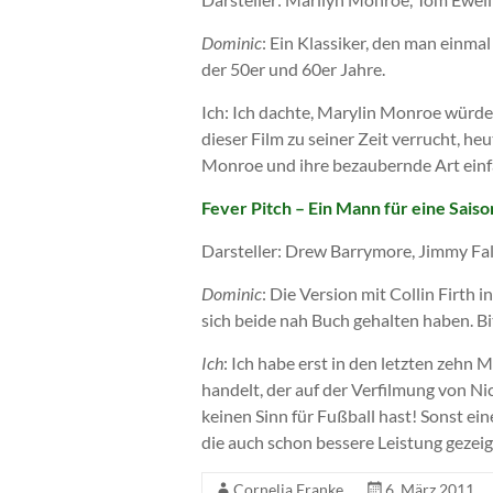
Dominic
: Ein Klassiker, den man einma
der 50er und 60er Jahre.
Ich: Ich dachte, Marylin Monroe würd
dieser Film zu seiner Zeit verrucht, h
Monroe und ihre bezaubernde Art einf
Fever Pitch – Ein Mann für eine Saiso
Darsteller: Drew Barrymore, Jimmy Fa
Dominic
: Die Version mit Collin Firth
sich beide nah Buch gehalten haben. Bi
Ich
: Ich habe erst in den letzten zehn
handelt, der auf der Verfilmung von N
keinen Sinn für Fußball hast! Sonst e
die auch schon bessere Leistung gezeig
Cornelia Franke
6. März 2011