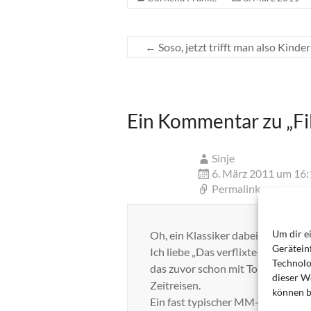
←
Soso, jetzt trifft man also Kind
Ein Kommentar zu „
F
Sinje
6. März 2011 um 16:
Permalink
Um dir e
Oh, ein Klassiker dabei
Gerätein
Ich liebe „Das verflixte 7. Jahr“ 
Technolo
das zuvor schon mit Tom Ewell erfo
dieser We
Zeitreisen.
können b
Ein fast typischer MM-Film, in dem