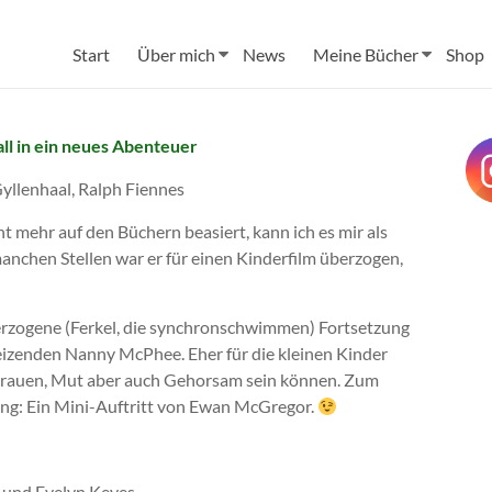
Start
Über mich
News
Meine Bücher
Shop
all in ein neues Abenteuer
llenhaal, Ralph Fiennes
t mehr auf den Büchern beasiert, kann ich es mir als
 manchen Stellen war er für einen Kinderfilm überzogen,
berzogene (Ferkel, die synchronschwimmen) Fortsetzung
eizenden Nanny McPhee. Eher für die kleinen Kinder
ertrauen, Mut aber auch Gehorsam sein können. Zum
ung: Ein Mini-Auftritt von Ewan McGregor.
l und Evelyn Keyes