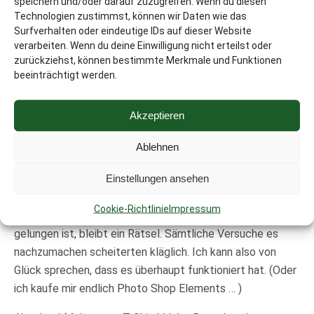
speichern und/oder darauf zuzugreifen. Wenn du diesen
Ich mag das Design, aber ihr könnt euch nicht vorstellen,
Technologien zustimmst, können wir Daten wie das
was für ein Kampf es war, es zu erstellen. Abgesehen
Surfverhalten oder eindeutige IDs auf dieser Website
davon, dass wir uns auf keine Farbe einigen konnten; außer
verarbeiten. Wenn du deine Einwilligung nicht erteilst oder
das es auffällig sein sollte. Als Grundidee wollte ich mich
zurückziehst, können bestimmte Merkmale und Funktionen
beeinträchtigt werden.
an die Farbgestaltung des Covers halten, wobei Rosa
nicht in Frage kam. Aber wisst ihr wie viele Kombinationen
Blau, Violett, Weiß und Schwarz ergeben? Seeeehr viele
Akzeptieren
und und nur auf eine einzige konnten wir uns einigen. Laut
Ablehnen
Creator der Seite, mit der ich das T-Shirt erstellt habe, ist
ein „Swimmingpool“-Blau …
Einstellungen ansehen
Ganz zu schweigen davon, dass ich nie wieder mit Photo
Cookie-Richtlinie
Impressum
Impact eine Silhouette erstellen werde. Wie es mir
gelungen ist, bleibt ein Rätsel. Sämtliche Versuche es
nachzumachen scheiterten kläglich. Ich kann also von
Glück sprechen, dass es überhaupt funktioniert hat. (Oder
ich kaufe mir endlich Photo Shop Elements … )