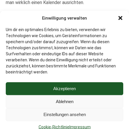
man wirklich einen Kalender ausrichten.
Aber was will ich eigentlich mit all diesen Karten? Außer
Einwilligung verwalten
mein Portemonnaie verstopfen? Die Punkte, die man
sammeln muss, gleichen kaum die Prämie aus. Ich glaube,
Um dir ein optimales Erlebnis zu bieten, verwenden wir
Technologien wie Cookies, um Geräteinformationen zu
ich sollte meine Sammlung einmal entrümpeln. Ist
speichern und/oder darauf zuzugreifen. Wenn du diesen
wahrscheinlich auch besser so, bevor meine Datensätze
Technologien zustimmst, können wir Daten wie das
wie beim „Schlecker-Skandal“ irgendwo im Internet
Surfverhalten oder eindeutige IDs auf dieser Website
veröffentlicht werden.
verarbeiten. Wenn du deine Einwilligung nicht erteilst oder
zurückziehst, können bestimmte Merkmale und Funktionen
Im Übrigen gibt es nicht nur Sammler. Da ich diese
beeinträchtigt werden.
Tätigkeit aber ganz ruhig angehe und in den letzten
Jahren kaum genug Punkte für eine Prämie zusammen
Akzeptieren
bekommen habe, passe ich nicht in das Jäger-Profil. Ein
Punkte-Jäger ist deutlich aggressiver und hat
Ablehnen
wahrscheinlich zehn mal mehr Karten als ich.
.
Einstellungen ansehen
Cookie-Richtlinie
Impressum