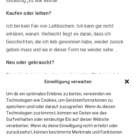
Eindeutig „Es war einmal“.
Kaufen oder leihen?
Ich bin kein Fan von Leihbüchern. Ich kann gar nicht
erklären, warum. Vielleicht liegt es daran, dass ich
Geschichten, die ich lieb gewonnen habe, wieder zurück
geben muss und sie in dieser Form nie wieder sehe …
Neu oder gebraucht?
Das ist relativ egal, solange gebrauchte Bücher sich in
Einwilligung verwalten
einem annehmbaren Zustand befinden. Hinter manch
einem Buch vom Bücherflohmarkt habe ich eine
Um dir ein optimales Erlebnis zu bieten, verwenden wir
interessante Geschichte gefunden.
Technologien wie Cookies, um Geräteinformationen zu
speichern und/oder darauf zuzugreifen. Wenn du diesen
Kaufentscheidung: Bestsellerliste, Rezension,
Technologien zustimmst, können wir Daten wie das
Surfverhalten oder eindeutige IDs auf dieser Website
Empfehlung oder Stöbern?
verarbeiten. Wenn du deine Einwilligung nicht erteilst oder
zurückziehst, können bestimmte Merkmale und Funktionen
Von allem ein bisschen und doch irgendwie nie dasselbe.