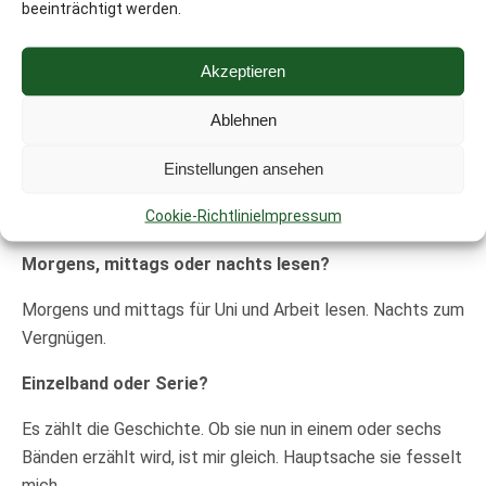
beeinträchtigt werden.
Das entscheide ich immer intuitiv nach Cover und
Klappentext.
Akzeptieren
Geschlossenes Ende oder Cliffhanger?
Ablehnen
In Zeiten von endlosen Reihen sind geschlossene Enden
eine willkommene Abwechslung. Wenn ich mir eine Reihe
Einstellungen ansehen
kaufe, dann meist alle Teile hintereinander, sodass ich
Cookie-Richtlinie
Impressum
nicht Jahre auf eine Fortsetzung warten muss.
Morgens, mittags oder nachts lesen?
Morgens und mittags für Uni und Arbeit lesen. Nachts zum
Vergnügen.
Einzelband oder Serie?
Es zählt die Geschichte. Ob sie nun in einem oder sechs
Bänden erzählt wird, ist mir gleich. Hauptsache sie fesselt
mich.