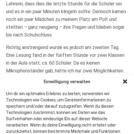
Lehrerin, dass dies die letzte Stunde für die Schüler sei
und es in ein paar Minuten klingeln sollte. Dennoch kamen
noch ein paar Mädchen zu meinem Platz am Pult und
stellten – ganz neugierig – ihre Fragen und blieben sogar
bis nach Schulschluss.
Richtig anstrengend wurde es jedoch am zweiten Tag.
Eine Lesung fand in der fünften Stunde vor zwei Klassen
in der Aula statt; ca. 60 Schüler. Da es keinen
Mikrophonständer gab, hatte ich nur zwei Möglichkeiten.
Entweder Mikro und Buch halten und mit der Nase die
Einwilligung verwalten
Seiten Blättern oder mir wie die Klavierspieler früher einen
Um dir ein optimales Erlebnis zu bieten, verwenden wir
Seitenumblätterer aus dem Publikum holen. Beide
Technologien wie Cookies, um Geräteinformationen zu
Optionen schienen mir weniger angebracht, also musste
speichern und/oder darauf zuzugreifen. Wenn du diesen
ich meine Zuhörer mit meiner Stimme bändigen.
Technologien zustimmst, können wir Daten wie das
Surfverhalten oder eindeutige IDs auf dieser Website
verarbeiten. Wenn du deine Einwilligung nicht erteilst oder
zurückziehst, können bestimmte Merkmale und Funktionen