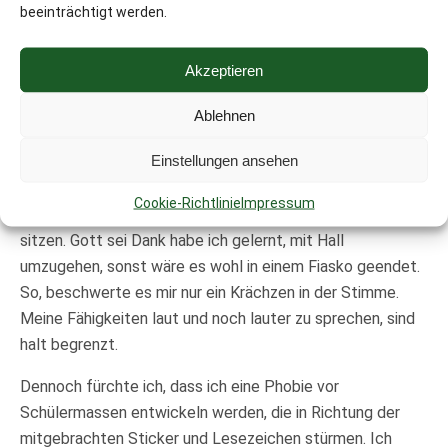
beeinträchtigt werden.
Akzeptieren
Ablehnen
Die Gruppe spaltete
Einstellungen ansehen
sich jedoch in zwei Teile. Der vordere war fasziniert, der
hintere kam gerade aus einer Kinovorstellung und war
Cookie-Richtlinie
Impressum
nicht gerade begeistert, weitere 45 Minuten still zu
sitzen. Gott sei Dank habe ich gelernt, mit Hall
umzugehen, sonst wäre es wohl in einem Fiasko geendet.
So, beschwerte es mir nur ein Krächzen in der Stimme.
Meine Fähigkeiten laut und noch lauter zu sprechen, sind
halt begrenzt.
Dennoch fürchte ich, dass ich eine Phobie vor
Schülermassen entwickeln werden, die in Richtung der
mitgebrachten Sticker und Lesezeichen stürmen. Ich