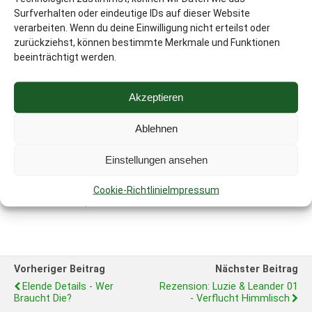
Surfverhalten oder eindeutige IDs auf dieser Website
genießen sollte – schließlich ist es dies nur ein Mal! –
verarbeiten. Wenn du deine Einwilligung nicht erteilst oder
möchte ich euch an diesem Erlebnis teilhaben lassen.
zurückziehst, können bestimmte Merkmale und Funktionen
Über diesen Blog und auch über eine
Facebook-Like Seite
beeinträchtigt werden.
werde regelmäßig über meine Arbeit an D.A.S.H. berichten.
Akzeptieren
Ihr könnt also, wenn ihr wollt, live miterleben, wie ich mich
durch Recherche quäle, an Kapiteln schraube und meine
Ablehnen
geliebten Umfragen starte.
Einstellungen ansehen
Begleitet mich doch bei diesem Abenteuer, aber ich sollte
euch warnen. Beim anstehenden Weltuntergang lohnt es
Cookie-Richtlinie
Impressum
sich nicht, zu spät zu kommen.
Vorheriger Beitrag
Nächster Beitrag
Elende Details - Wer
Rezension: Luzie & Leander 01
Braucht Die?
- Verflucht Himmlisch