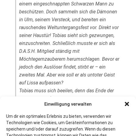
einem eingeschnappten Schwarzen Mann zu
beschützen. Doch sammeln sich die Dämonen
in Ulm, seinem Versteck, und bereiten ein
rauschendes Weltuntergangsfest vor. Direkt vor
seiner Haustür! Tobias sieht sich gezwungen,
einzuschreiten. Schließlich musste er sich als
D.A.S.H. Mitglied ständig mit
Möchtegernzauberern herumschlagen. Bevor er
jedoch den Auslöser findet, stirbt er – ein
zweites Mal. Aber wie soll er als untoter Geist
auf Lissa aufpassen?
Tobias muss sich beeilen, denn das Ende der
Welt wartet auf niemanden …
Einwilligung verwalten
Zugleich ist dieses Buch meine erste Auftragsarbeit, da
Um dir ein optimales Erlebnis zu bieten, verwenden wir
es noch nicht beendet war, als es vom Wölfchen Verlag
Technologien wie Cookies, um Geräteinformationen zu
angenommen wurde. Dies ist etwas Besonderes für mich,
speichern und/oder darauf zuzugreifen. Wenn du diesen
eine völlig neue Situation sozusagen. Und da man Neues
Technologien zustimmst, können wir Daten wie das