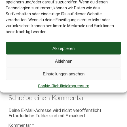
speichern und/oder darauf zuzugreifen. Wenn du diesen
Annika Dick
Technologien zustimmst, können wir Daten wie das
2. Oktober 2011
Surfverhalten oder eindeutige IDs auf dieser Website
Hallo,
verarbeiten. Wenn du deine Einwilligung nicht erteilst oder
wie du schon gesehen hast, wird dein Postfach auch
zurückziehst, können bestimmte Merkmale und Funktionen
von mir noch zum Ende hin „zugeschüttet“ ;). Im Lauf
beeinträchtigt werden.
dieser Woche sollten sie geschrieben werden und bis
nächstes Wochenende korrigiert sein und
losgeschickt werden (damit sie nicht die allerletzten
sind, die eintrudeln).
Akzeptieren
Viele Grüße
Annika
Ablehnen
Antworten
Einstellungen ansehen
Cookie-Richtlinie
Impressum
Schreibe einen Kommentar
Deine E-Mail-Adresse wird nicht veröffentlicht.
Erforderliche Felder sind mit
*
markiert
Kommentar
*