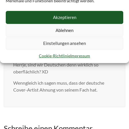
Merkmale und Funktionen beeinträchtigt werden.
lG Eva
Akzeptieren
Ablehnen
C.
19. November 2011 um 01:53 Uhr
Einstellungen ansehen
Permalink
Cookie-Richtlinie
Impressum
Herrje, sind wir Deutschen denn wirklich so
oberflächlich? XD
Wenngleich ich sagen muss, dass der deutsche
Cover-Artist Ahnung von seinem Fach hat.
Schreibe einen Kommentar