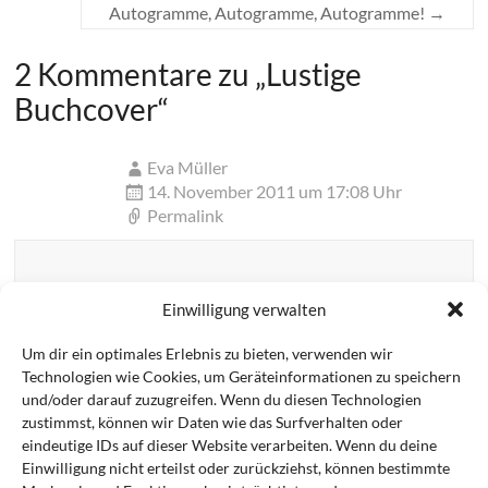
Autogramme, Autogramme, Autogramme!
→
2 Kommentare zu „
Lustige
Buchcover
“
Eva Müller
14. November 2011 um 17:08 Uhr
Permalink
Ach ich habe schon so oft gelacht wenn ich
Einwilligung verwalten
deutsche und englische bzw. amerikanische Cover
verglichen habe. Jedoch sind doch sogar in manchen
Um dir ein optimales Erlebnis zu bieten, verwenden wir
Fällen die Deutschen Cover aussagekräftiger. So
Technologien wie Cookies, um Geräteinformationen zu speichern
finde ich die deutschen Cover der Lara Adrian-Serie
und/oder darauf zuzugreifen. Wenn du diesen Technologien
sehr viel ästhetischer als die amerikanischen
zustimmst, können wir Daten wie das Surfverhalten oder
Vielleicht wollen uns manche Cover-Ersteller auch
eindeutige IDs auf dieser Website verarbeiten. Wenn du deine
Einwilligung nicht erteilst oder zurückziehst, können bestimmte
einfach nur zum schmunzeln bringen