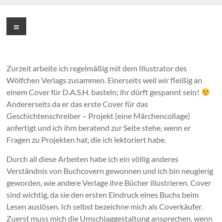
Zum
Inhalt
Cornelia
Menü
springen
Franke
Zurzeit arbeite ich regelmäßig mit dem Illustrator des
Wölfchen Verlags zusammen. Einerseits weil wir fleißig an
einem Cover für D.A.S.H. basteln; ihr dürft gespannt sein!
Andererseits da er das erste Cover für das
Geschichtenschreiber – Projekt (eine Märchencollage)
anfertigt und ich ihm beratend zur Seite stehe, wenn er
Fragen zu Projekten hat, die ich lektoriert habe.
Durch all diese Arbeiten habe ich ein völlig anderes
Verständnis von Buchcovern gewonnen und ich bin neugierig
geworden, wie andere Verlage ihre Bücher illustrieren. Cover
sind wichtig, da sie den ersten Eindruck eines Buchs beim
Lesen auslösen. Ich selbst bezeichne mich als Coverkäufer.
Zuerst muss mich die Umschlaggestaltung ansprechen, wenn