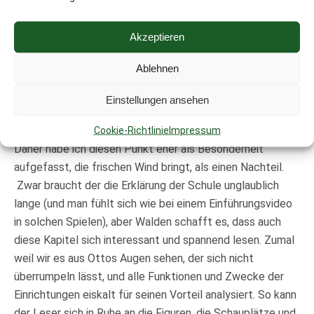
sein), fand ich persönlich äußerst originell. Das Versteck
des Hochsicherheitsinternats außerdem noch in einer
Akzeptieren
Vulkaninsel zu tarnen – das hat Klasse!
Auch waren die
ausgedachten Fächer sehr schön zu lesen, da hat der
Ablehnen
Autor sich etwas Tolles einfallen lassen.
Einstellungen ansehen
Dennoch liest es sich wie ein Videospiel, Walden ist aber
Cookie-Richtlinie
Impressum
auch bekannt dafür, früher diese programmiert zu haben.
Daher habe ich diesen Punkt eher als Besonderheit
aufgefasst, die frischen Wind bringt, als einen Nachteil.
Zwar braucht der die Erklärung der Schule unglaublich
lange (und man fühlt sich wie bei einem Einführungsvideo
in solchen Spielen), aber Walden schafft es, dass auch
diese Kapitel sich interessant und spannend lesen. Zumal
weil wir es aus Ottos Augen sehen, der sich nicht
überrumpeln lässt, und alle Funktionen und Zwecke der
Einrichtungen eiskalt für seinen Vorteil analysiert. So kann
der Leser sich in Ruhe an die Figuren, die Schauplätze und