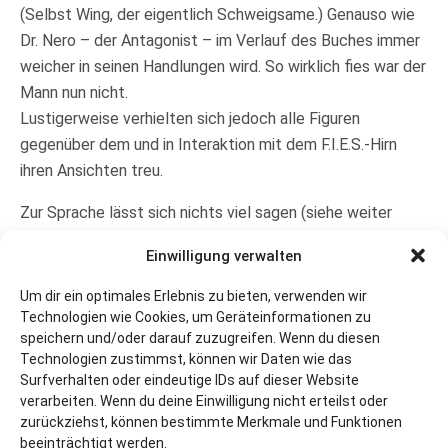
(Selbst Wing, der eigentlich Schweigsame.) Genauso wie
Dr. Nero – der Antagonist – im Verlauf des Buches immer
weicher in seinen Handlungen wird. So wirklich fies war der
Mann nun nicht.
Lustigerweise verhielten sich jedoch alle Figuren
gegenüber dem und in Interaktion mit dem F.I.E.S.-Hirn
ihren Ansichten treu.
Zur Sprache lässt sich nichts viel sagen (siehe weiter
unten beim Videospielvergleich). Auffällig war, dass bis
Einwilligung verwalten
auf Ottos gelegentliches Aufblitzen von Gedanken und
Gefühlen, was im zweiten Teil jedoch auch nachlässt, der
Um dir ein optimales Erlebnis zu bieten, verwenden wir
Erzähler sich auf Handlung und Informationsvermittlung
Technologien wie Cookies, um Geräteinformationen zu
speichern und/oder darauf zuzugreifen. Wenn du diesen
beschränkt.
Technologien zustimmst, können wir Daten wie das
Surfverhalten oder eindeutige IDs auf dieser Website
Lob und Kritik:
Die Idee, ein verkehrtes Szenario
verarbeiten. Wenn du deine Einwilligung nicht erteilst oder
aufzuziehen, also ein Internat für die Ausbildung von
zurückziehst, können bestimmte Merkmale und Funktionen
stilvollen Superschurken (böse und kriminell kann ja jeder
beeinträchtigt werden.