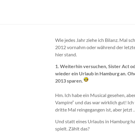
Zum
Inhalt
Cornelia
springen
Franke
Wie jedes Jahr ziehe ich Bilanz. Mal sch
2012 vornahm oder während der letzten
hier stand.
1. Weiterhin versuchen, Sister Act od
wieder ein Urlaub in Hamburg an. Oh
2013 sparen.
Hm. Ich habe ein Musical gesehen, aber
Vampire“ und das war wirklich gut! Ic
dritte Mal reingegangen ist, aber jetz
Und statt eines Urlaubs in Hamburg hab
spielt. Zählt das?