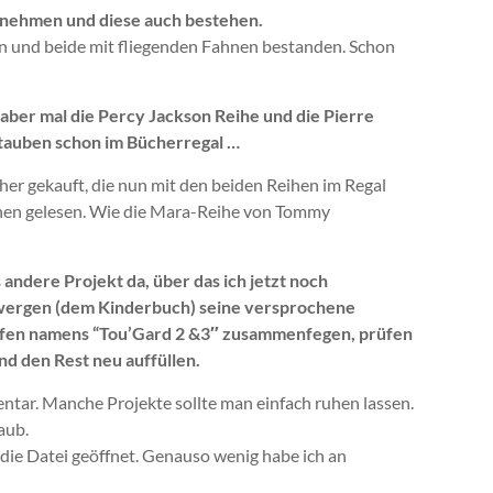
lnehmen und diese auch bestehen.
n und beide mit fliegenden Fahnen bestanden. Schon
, aber mal die Percy Jackson Reihe und die Pierre
stauben schon im Bücherregal …
er gekauft, die nun mit den beiden Reihen im Regal
eihen gelesen. Wie die Mara-Reihe von Tommy
 andere Projekt da, über das ich jetzt noch
ergen (dem Kinderbuch) seine versprochene
fen namens “Tou’Gard 2 &3″ zusammenfegen, prüfen
d den Rest neu auffüllen.
ntar. Manche Projekte sollte man einfach ruhen lassen.
aub.
die Datei geöffnet. Genauso wenig habe ich an