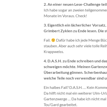
2.
An einer neuen Lese-Challenge tei
Ich habe sogar an zweien teilgenomme
Monate im Voraus. Check!
3.
Eigentlich ein lächerlicher Vorsatz
Grimbert Zyklen zu Ende lesen. Die 
Fail.
Dafür habe ich jede Menge Büch
stauben. Aber auch sehr viele tolle R
Krappweiss.
4. D.A.S.H. zu Ende schreiben und das
schweigen möchte. Meinen Gartenzw
Überarbeitung gönnen. Scherbenhau
welche Teile noch verwendbar sind un
Ein halbes Fail? D.A.S.H. … Kein Komme
Da hilft nicht mal ein weiterer Ulm-Url
Gartenzwerge … Da habe ich nicht mal 
Tou’Gard gearbeitet.