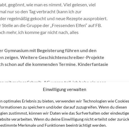
bt, gegönnt, wie man es nimmt. Viel gelesen, viel
mal nur so den Tag verbracht (kann ich zur
er regelmäßig gekocht und neue Rezepte ausprobiert.
 Stelle an die Gruppe der „Fressenden Elfen“ auf FB.
och mehr, ich komme gar nicht nach, alles
ner Gymnasium mit Begeisterung führen und den
en zeigen. Weitere Geschichtenschreiber-Projekte
ch schon auf die kommenden Termine. Kinderfantasie
en mit meiner Schreib-AG waren toll, ich habe ein paar
der. Außerdem bleiben die Geschichten, die sich
Einwilligung verwalten
ht GENIAL.
in optimales Erlebnis zu bieten, verwenden wir Technologien wie Cookie
ewonnene Mobilität nutzen und ihm weiterhin jeden
formationen zu speichern und/oder darauf zuzugreifen. Wenn du diesen
gien zustimmst, können wir Daten wie das Surfverhalten oder eindeutige
kann ich nicht oft genug sagen.
bsite verarbeiten. Wenn du deine Einwilligung nicht erteilst oder zurück
estimmte Merkmale und Funktionen beeinträchtigt werden.
s haben wir den Großteil des Jahres auch gemacht.