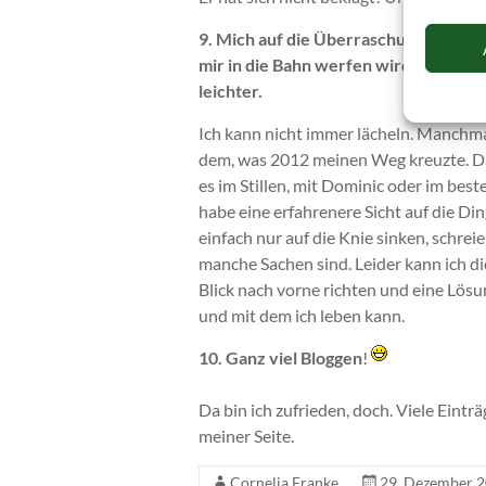
9.
Mich auf die Überraschungen, das 
mir in die Bahn werfen wird. Mit ein
leichter.
Ich kann nicht immer lächeln. Manchma
dem, was 2012 meinen Weg kreuzte. Das 
es im Stillen, mit Dominic oder im best
habe eine erfahrenere Sicht auf die Di
einfach nur auf die Knie sinken, schr
manche Sachen sind. Leider kann ich d
Blick nach vorne richten und eine Lös
und mit dem ich leben kann.
10.
Ganz viel Bloggen
!
Da bin ich zufrieden, doch. Viele Eint
meiner Seite.
Cornelia Franke
29. Dezember 