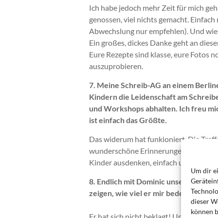
Ich habe jedoch mehr Zeit für mich geha
genossen, viel nichts gemacht. Einfach 
Abwechslung nur empfehlen). Und wied
Ein großes, dickes Danke geht an dieser
Eure Rezepte sind klasse, eure Fotos n
auszuprobieren.
7. Meine Schreib-AG an einem Berli
Kindern die Leidenschaft am Schreib
und Workshops abhalten. Ich freu mi
ist einfach das Größte.
Das widerum hat funkioniert. Die Treff
wunderschöne Erinnerungen an die Kin
Kinder ausdenken, einfach und schlic
Um dir e
8. Endlich mit Dominic unsere neu g
Gerätein
Technolo
zeigen, wie viel er mir bedeutet. Das 
dieser We
können b
Er hat sich nicht beklagt! Und erstere