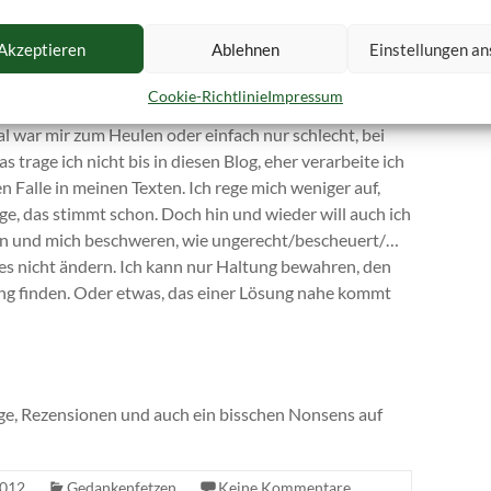
Chaos und die Unmöglichkeiten freuen, die das Leben
Akzeptieren
Ablehnen
Einstellungen a
em Lächeln. Denn so meistert man die Dinge deutlich
Cookie-Richtlinie
Impressum
l war mir zum Heulen oder einfach nur schlecht, bei
trage ich nicht bis in diesen Blog, eher verarbeite ich
en Falle in meinen Texten. Ich rege mich weniger auf,
nge, das stimmt schon. Doch hin und wieder will auch ich
eien und mich beschweren, wie ungerecht/bescheuert/…
ies nicht ändern. Ich kann nur Haltung bewahren, den
ung finden. Oder etwas, das einer Lösung nahe kommt
räge, Rezensionen und auch ein bisschen Nonsens auf
2012
Gedankenfetzen
Keine Kommentare