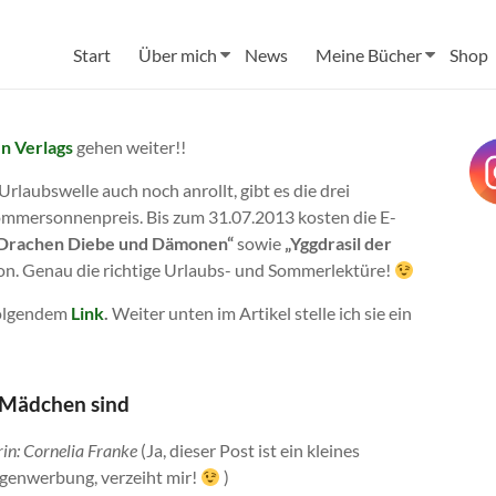
Start
Über mich
News
Meine Bücher
Shop
n Verlags
gehen weiter!!
rlaubswelle auch noch anrollt, gibt es die drei
ommersonnenpreis. Bis zum 31.07.2013 kosten die E-
Drachen Diebe und Dämonen“
sowie
„Yggdrasil der
on. Genau die richtige Urlaubs- und Sommerlektüre!
 folgendem
Link
.
Weiter unten im Artikel stelle ich sie ein
 Mädchen sind
in: Cornelia Franke
(Ja, dieser Post ist ein kleines
igenwerbung, verzeiht mir!
)