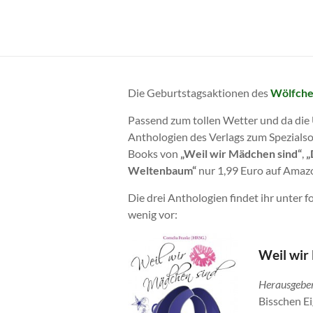
Zum
Inhalt
Cornelia
springen
Franke
Die Geburtstagsaktionen des
Wölfche
Passend zum tollen Wetter und da die U
Anthologien des Verlags zum Spezials
Books von
„Weil wir Mädchen sind“
,
„
Weltenbaum“
nur 1,99 Euro auf Amaz
Die drei Anthologien findet ihr unter
wenig vor:
Weil wir
Herausgeber
Bisschen E