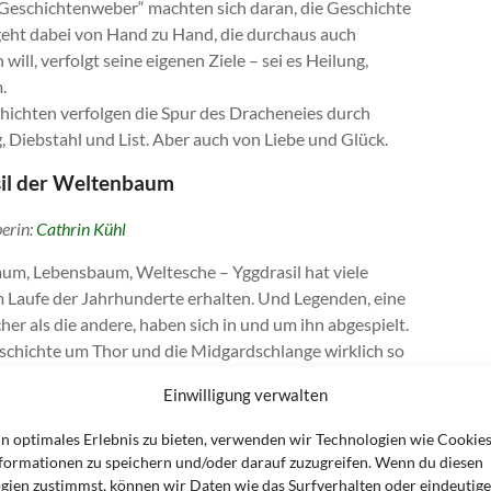
eschichtenweber“ machten sich daran, die Geschichte
 geht dabei von Hand zu Hand, die durchaus auch
will, verfolgt seine eigenen Ziele – sei es Heilung,
.
ichten verfolgen die Spur des Dracheneies durch
, Diebstahl und List. Aber auch von Liebe und Glück.
il der Weltenbaum
erin:
Cathrin Kühl
m, Lebensbaum, Weltesche – Yggdrasil hat viele
Laufe der Jahrhunderte erhalten. Und Legenden, eine
cher als die andere, haben sich in und um ihn abgespielt.
eschichte um Thor und die Midgardschlange wirklich so
n? Was macht Nidhögg, falls er nicht gerade an den
Einwilligung verwalten
ln nagt? Hat Loki noch weitere Eigenschaften, außer
tmenschen auszutricksen? Können die nordischen
in optimales Erlebnis zu bieten, verwenden wir Technologien wie Cookie
 unsere Welt eingreifen? Was passiert, wenn ein Krieger
formationen zu speichern und/oder darauf zuzugreifen. Wenn du diesen
dere Art ums Leben kommt? Sind Hugin und Munin
gien zustimmst, können wir Daten wie das Surfverhalten oder eindeutige