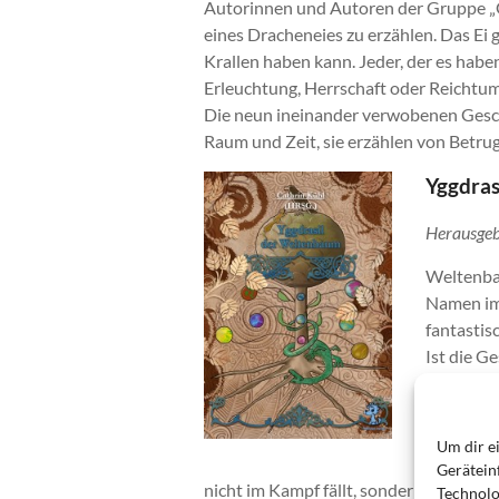
Autorinnen und Autoren der Gruppe „G
eines Dracheneies zu erzählen. Das Ei
Krallen haben kann. Jeder, der es haben 
Erleuchtung, Herrschaft oder Reichtum
Die neun ineinander verwobenen Gesch
Raum und Zeit, sie erzählen von Betrug
Yggdras
Herausgeb
Weltenbau
Namen im 
fantastis
Ist die G
abgelaufe
Baumwurze
seine Mi
Um dir e
Götter in
Gerätein
nicht im Kampf fällt, sondern auf an
Technolo