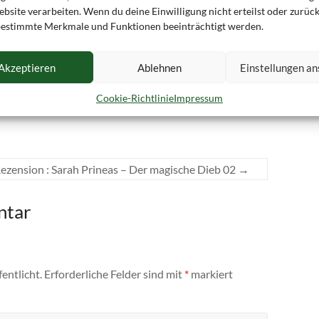
h die Drachen auf Yggdrasil?
bsite verarbeiten. Wenn du deine Einwilligung nicht erteilst oder zurück
estimmte Merkmale und Funktionen beeinträchtigt werden.
ebensbaum auf den Grund und erzählen Geschichten,
.
Akzeptieren
Ablehnen
Einstellungen a
Gedankenfetzen
Keine Kommentare
Cookie-Richtlinie
Impressum
ezension : Sarah Prineas – Der magische Dieb 02
→
ntar
entlicht.
Erforderliche Felder sind mit
*
markiert