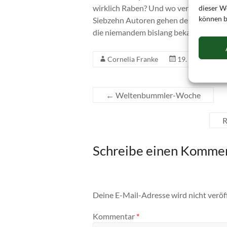
wirklich Raben? Und wo verstecken sic
dieser We
können b
Siebzehn Autoren gehen dem Mythos L
die niemandem bislang bekannt waren
Cornelia Franke
19. Juli 2013
←
Weltenbummler-Woche
R
Schreibe einen Komme
Deine E-Mail-Adresse wird nicht veröff
Kommentar
*