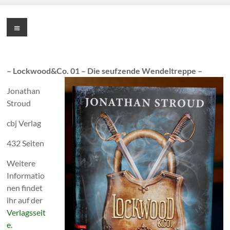
Zum
Inhalt
Cornelia
Menü
springen
Franke
– Lockwood&Co. 01 – Die seufzende Wendeltreppe –
Jonathan
Stroud
cbj Verlag
432 Seiten
Weitere
Informatio
nen findet
ihr auf der
Verlagsseit
e
.