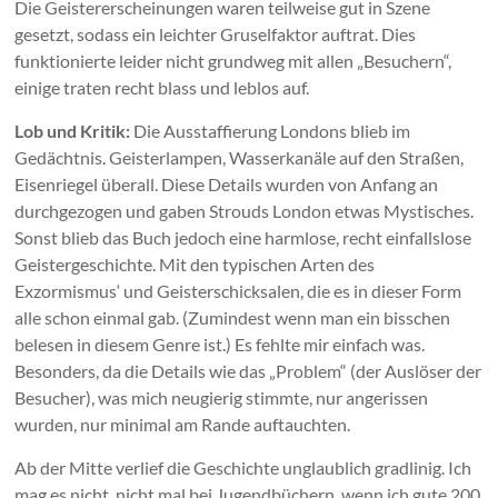
Die Geistererscheinungen waren teilweise gut in Szene
gesetzt, sodass ein leichter Gruselfaktor auftrat. Dies
funktionierte leider nicht grundweg mit allen „Besuchern“,
einige traten recht blass und leblos auf.
Lob und Kritik:
Die Ausstaffierung Londons blieb im
Gedächtnis. Geisterlampen, Wasserkanäle auf den Straßen,
Eisenriegel überall. Diese Details wurden von Anfang an
durchgezogen und gaben Strouds London etwas Mystisches.
Sonst blieb das Buch jedoch eine harmlose, recht einfallslose
Geistergeschichte. Mit den typischen Arten des
Exzormismus‘ und Geisterschicksalen, die es in dieser Form
alle schon einmal gab. (Zumindest wenn man ein bisschen
belesen in diesem Genre ist.) Es fehlte mir einfach was.
Besonders, da die Details wie das „Problem“ (der Auslöser der
Besucher), was mich neugierig stimmte, nur angerissen
wurden, nur minimal am Rande auftauchten.
Ab der Mitte verlief die Geschichte unglaublich gradlinig. Ich
mag es nicht, nicht mal bei Jugendbüchern, wenn ich gute 200