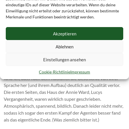
Lockwood und George, doch nachdem ich von allen Seiten
eindeutige IDs auf dieser Website verarbeiten. Wenn du deine
gehört hatte, wie sarkastisch „Bartimäus“ geschrieben sein
Einwilligung nicht erteilst oder zurückziehst, können bestimmte
soll, war ich von den drei Agenten enttäuscht. Sie stichelten
Merkmale und Funktionen beeinträchtigt werden.
ein bisschen untereinander, sonst gingen sie jedoch recht
freundlich miteinander um.
Akzeptieren
Ich weiß, man kann nicht alles neu erfinden an Figuren, aber
mir fehlte das Originelle.
Ablehnen
Sprache:
Durchwachsen. Es gab Passagen, die lasen sich sehr
Einstellungen ansehen
flüssig und ich wurde regelrecht in die Geschichte gezogen.
Andere wiederum lasen sich holprig und nüchtern. Schade
Cookie-Richtlinie
Impressum
fand ich, dass nach dem Rückblick die Geschichte von ihrer
Sprache her (und ihrem Aufbau) deutlich an Qualität verlor.
Die ersten Seiten, das Haus der Annie Ward, Lucys
Vergangenheit, waren wirklich super geschrieben.
Atmosphärisch, spannend, bildlich. Danach leider nicht mehr,
sodass ich sogar den ersten Kampf der Agenten besser fand
als das eigentliche Ende. (Was ziemlich bitter ist.)