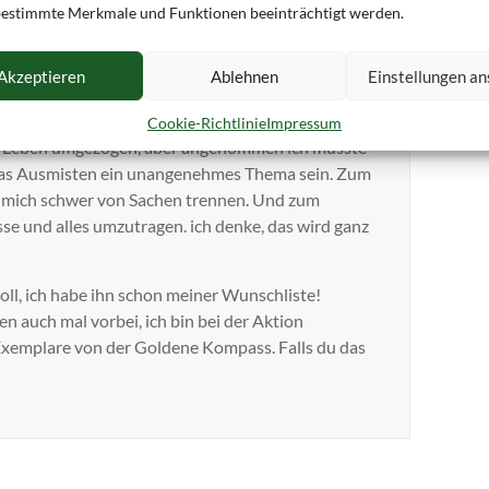
estimmte Merkmale und Funktionen beeinträchtigt werden.
2:10 Uhr
Akzeptieren
Ablehnen
Einstellungen a
Cookie-Richtlinie
Impressum
nem Leben umgezogen, aber angenommen ich müsste
 das Ausmisten ein unangenehmes Thema sein. Zum
n mich schwer von Sachen trennen. Und zum
sse und alles umzutragen. ich denke, das wird ganz
 toll, ich habe ihn schon meiner Wunschliste!
en auch mal vorbei, ich bin bei der Aktion
Exemplare von der Goldene Kompass. Falls du das