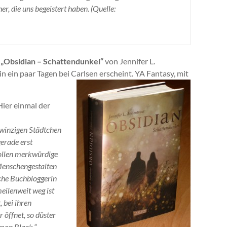
r, die uns begeistert haben. (Quelle:
h
„Obsidian – Schattendunkel“
von Jennifer L.
n ein paar Tagen bei Carlsen erscheint. YA Fantasy, mit
ier einmal der
 winzigen Städtchen
gerade erst
ollen merkwürdige
Menschengestalten
iche Buchbloggerin
eilenweit weg ist
, bei ihren
 öffnet, so düster
emon Black.“