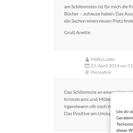
am Schlimmsten ist für mich die Pac
Bücher – zuhause haben. Das Aus
die Sachen einen neuen Platz fin
Gruß Anette
Mella Ludes
22. April 2014 um 1
Permalink
Das Schlimmste an einem Umzug ist
Krimskrams und Möbel schnell, ab
irgendwann vllt noch mal „umgez
Um dir e
Das Positive am Umzug: Man ko
Gerätein
Technolo
dieser We