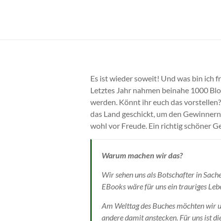
Zum
Inhalt
Cornelia
springen
Franke
Es ist wieder soweit! Und was bin ich f
Letztes Jahr nahmen beinahe 1000 Blogg
werden. Könnt ihr euch das vorstelle
das Land geschickt, um den Gewinnern 
wohl vor Freude. Ein richtig schöner G
Warum machen wir das?
Wir sehen uns als Botschafter in Sac
EBooks wäre für uns ein trauriges Leb
Am Welttag des Buches möchten wir un
andere damit anstecken. Für uns ist di