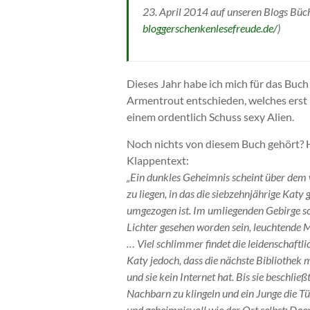
23. April 2014 auf unseren Blogs Büche
bloggerschenkenlesefreude.de/
)
Dieses Jahr habe ich mich für das Buc
Armentrout entschieden, welches erst i
einem ordentlich Schuss sexy Alien.
Noch nichts von diesem Buch gehört? H
Klappentext:
„Ein dunkles Geheimnis scheint über dem
zu liegen, in das die siebzehnjährige Katy 
umgezogen ist. Im umliegenden Gebirge s
Lichter gesehen worden sein, leuchtende 
… Viel schlimmer findet die leidenschaftl
Katy jedoch, dass die nächste Bibliothek m
und sie kein Internet hat. Bis sie beschließt
Nachbarn zu klingeln und ein Junge die Tür
und geheimnisvoll wie der Ort selbst: Da