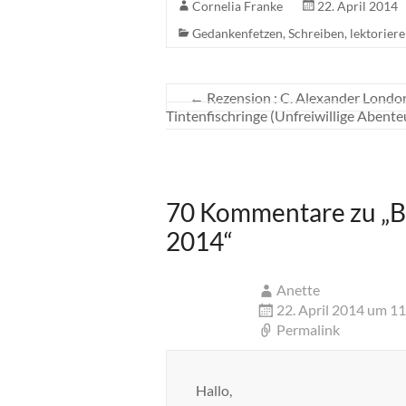
Cornelia Franke
22. April 2014
Gedankenfetzen
,
Schreiben, lektoriere
←
Rezension : C. Alexander London 
Tintenfischringe (Unfreiwillige Abenteu
70 Kommentare zu „
B
2014
“
Anette
22. April 2014 um 1
Permalink
Hallo,