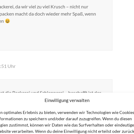
kerei, da wir viel zu viel Krusch – nicht nur
packen macht da doch wieder mehr Spaß, wenn
den
1:51 Uhr
 die Packerei und Schlepperei – beschafft ist der
er man denkt nie dran, dass das Alles auch
Einwilligung verwalten
ogen“ werden muss.
in optimales Erlebnis zu bieten, verwenden wir Technologien wie Cookie
mmt während dem Packen zum Ausmisten
formationen zu speichern und/oder darauf zuzugreifen. Wenn du diesen
gien zustimmst, können wir Daten wie das Surfverhalten oder eindeutige
bsite verarbeiten. Wenn du deine Einwilligung nicht erteilst oder zurück