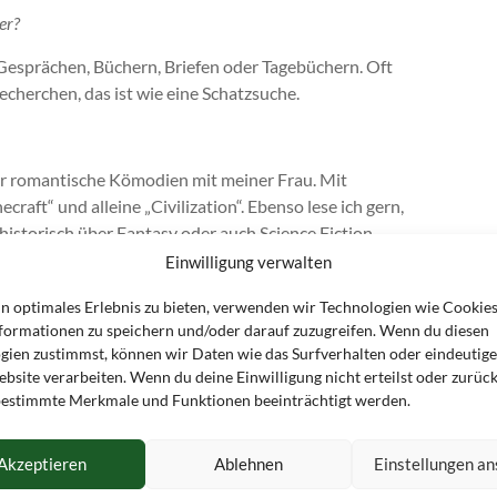
er?
 Gesprächen, Büchern, Briefen oder Tagebüchern. Oft
echerchen, das ist wie eine Schatzsuche.
er romantische Kömodien mit meiner Frau. Mit
aft“ und alleine „Civilization“. Ebenso lese ich gern,
historisch über Fantasy oder auch Science Fiction.
Einwilligung verwalten
iten?
pielt habe, beginne ich um 9 Uhr mit dem Schreiben und
in optimales Erlebnis zu bieten, verwenden wir Technologien wie Cookie
h hierbei durchaus flexibel, sollte eine Idee noch dringend in
formationen zu speichern und/oder darauf zuzugreifen. Wenn du diesen
gien zustimmst, können wir Daten wie das Surfverhalten oder eindeutige
bsite verarbeiten. Wenn du deine Einwilligung nicht erteilst oder zurück
l mitnehmen?
estimmte Merkmale und Funktionen beeinträchtigt werden.
Akzeptieren
Ablehnen
Einstellungen a
h mehrere Bände mitnehmen dürfte, dann sei soviel