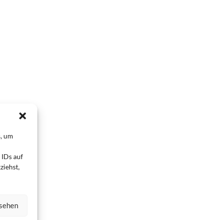
s, um
 IDs auf
ziehst,
nsehen