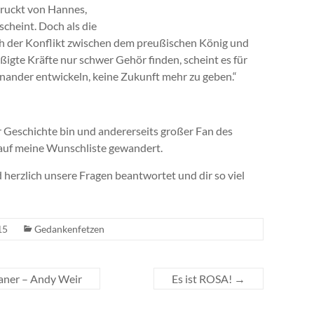
druckt von Hannes,
scheint. Doch als die
h der Konflikt zwischen dem preußischen König und
igte Kräfte nur schwer Gehör finden, scheint es für
inander entwickeln, keine Zukunft mehr zu geben.“
er Geschichte bin und andererseits großer Fan des
h auf meine Wunschliste gewandert.
d herzlich unsere Fragen beantwortet und dir so viel
15
Gedankenfetzen
aner – Andy Weir
Es ist ROSA!
→