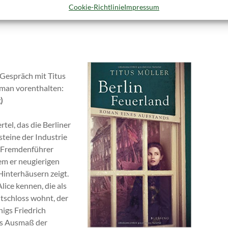
entscheiden würde.)
Cookie-Richtlinie
Impressum
Gespräch mit Titus
oman vorenthalten:
)
tel, das die Berliner
steine der Industrie
r Fremdenführer
dem er neugierigen
Hinterhäusern zeigt.
lice kennen, die als
dtschloss wohnt, der
igs Friedrich
das Ausmaß der