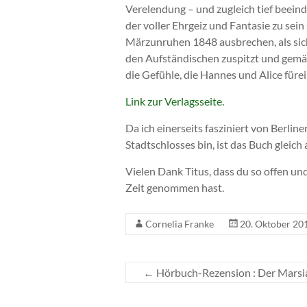
Verelendung – und zugleich tief beein
der voller Ehrgeiz und Fantasie zu sein 
Märzunruhen 1848 ausbrechen, als sic
den Aufständischen zuspitzt und gemäß
die Gefühle, die Hannes und Alice füre
Link zur Verlagsseite.
Da ich einerseits fasziniert von Berlin
Stadtschlosses bin, ist das Buch gleic
Vielen Dank Titus, dass du so offen un
Zeit genommen hast.
Cornelia Franke
20. Oktober 20
←
Hörbuch-Rezension : Der Marsi