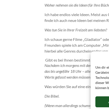
Woher nehmen sie die Ideen für Ihre Büch
Ich habe endlos viele Ideen. Meist aus
finde ich auch neue Ideen bei meinen R
Was tun Sie in Ihrer Freizeit am liebsten?
Ich schaue gerne Filme „Gladiator“ od
Freunden spiele ich am Computer „Minecr
hierbei alle Genres durcheinander von 
Gibt es bei Ihnen bestimmte Schreibze
Nachdem ich morgens mit den Kindern ges
Um dir e
das bis ungefähr 18 Uhr – allerdings bin ic
Gerätein
Worte gefasst werden müssen.
Technolo
dieser We
Was würden Sie auf eine einsame Inse
können b
Die Bibel.
(Wenn man allerdings schummeln und auc