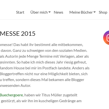
Start
Über mich
News
Meine Bücher
Shop
MESSE 2015
hmesse! Das habt ihr bestimmt alle mitbekommen,
 davon. Ganz zu schweigen von den sozialen Medien.
 als Autorin jede Menge Termine mit Verlagen, aber als
esinnten. So habe ich mich dieses Jahr riesig gefreut,
n Random House bei mir im Postfach landete. Anders als
Bloggertreffen nicht nur eine Möglichkeit bieten, sich
u treffen, sondern dieses Mal bekamen alle Blogger
 anwesenden Autor.
Buechergoere
, haben wir Titus Müller zugeteilt
gestürzt, als wir ihn im kuscheligen Gedränge am