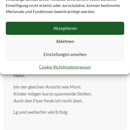
Einwilligung nicht erteilst oder zurückziehst, können bestimmte
LG
Merkmale und Funktionen beeinträchtigt werden.
Moni
Akzeptieren
Ablehnen
Anja
10. November 2010 um 16:23 Uhr
Einstellungen ansehen
Permalink
Cookie-Richtlinie
Impressum
Hallo,
bin der gleichen Ansicht wie Moni.
Kinder mögen kurze spannende Stellen.
Auch den Flyer finde ich nicht übel..
Lg und weiterhin viel Erfolg