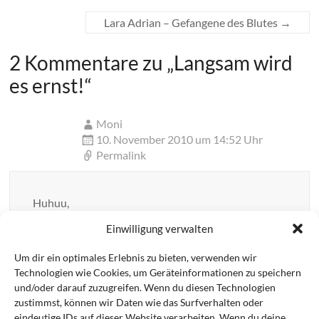
Lara Adrian – Gefangene des Blutes
→
2 Kommentare zu „
Langsam wird
es ernst!
“
Moni
10. November 2010 um 14:52 Uhr
Permalink
Huhuu,
mein Tipp, erzähle etwas zur Handlung und lass die
Einwilligung verwalten
Kids, den Hautpcharakter in Aktion erleben. Eine
witzige/spannende Stelle.
Um dir ein optimales Erlebnis zu bieten, verwenden wir
Der Text darf auch auf keinen Fall zu lang werden.
Technologien wie Cookies, um Geräteinformationen zu speichern
und/oder darauf zuzugreifen. Wenn du diesen Technologien
Zuhören ist anstrengend, besonders für die Kids
zustimmst, können wir Daten wie das Surfverhalten oder
Der Flyer ist gut geworden!
eindeutige IDs auf dieser Website verarbeiten. Wenn du deine