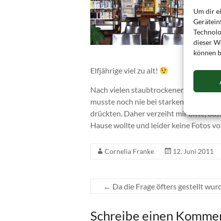
Um dir e
Gerätein
Technolo
dieser We
können b
Elfjährige viel zu alt!
Nach vielen staubtrockenen Wochen stel
musste noch nie bei starken Windböen
drückten. Daher verzeiht mir bitte, da
Hause wollte und leider keine Fotos vo
Cornelia Franke
12. Juni 2011
←
Da die Frage öfters gestellt wur
Schreibe einen Komme