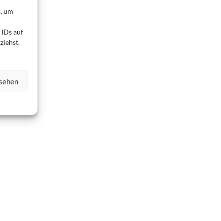
s, um
 IDs auf
ziehst,
nsehen