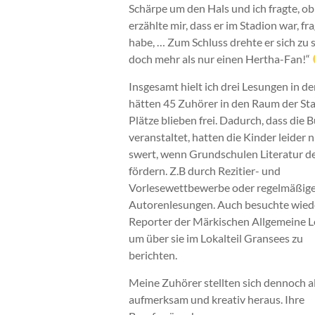
Schärpe um den Hals und ich fragte, ob
erzählte mir, dass er im Stadion war, f
habe, … Zum Schluss drehte er sich zu s
doch mehr als nur einen Hertha-Fan!“
Insgesamt hielt ich drei Lesungen in 
hätten 45 Zuhörer in den Raum der Stad
Plätze blieben frei. Dadurch, dass die
veranstaltet, hatten die Kinder leider n
swert, wenn Grundschulen Literatur d
fördern. Z.B durch Rezitier- und
Vorlesewettbewerbe oder regelmäßig
Autorenlesungen. Auch besuchte wied
Reporter der Märkischen Allgemeine L
um über sie im Lokalteil Gransees zu
berichten.
Meine Zuhörer stellten sich dennoch a
aufmerksam und kreativ heraus. Ihre