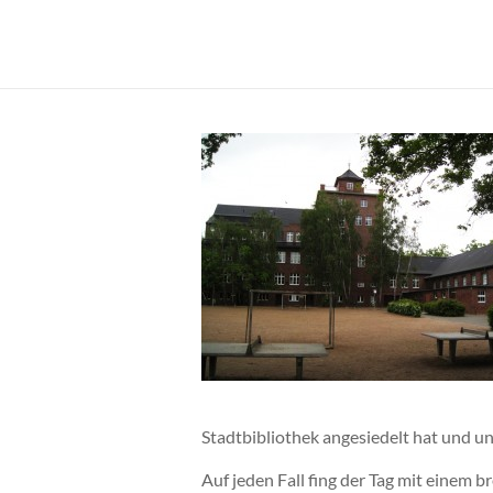
Zum
Inhalt
Cornelia
springen
Franke
Stadtbibliothek angesiedelt hat und un
Auf jeden Fall fing der Tag mit einem 