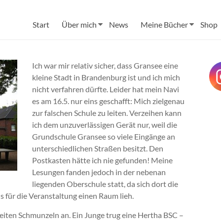
Start
Über mich
News
Meine Bücher
Shop
Ich war mir relativ sicher, dass Gransee eine
kleine Stadt in Brandenburg ist und ich mich
nicht verfahren dürfte. Leider hat mein Navi
es am 16.5. nur eins geschafft: Mich zielgenau
zur falschen Schule zu leiten. Verzeihen kann
ich dem unzuverlässigen Gerät nur, weil die
Grundschule Gransee so viele Eingänge an
unterschiedlichen Straßen besitzt. Den
Postkasten hätte ich nie gefunden! Meine
Lesungen fanden jedoch in der nebenan
liegenden Oberschule statt, da sich dort die
s für die Veranstaltung einen Raum lieh.
breiten Schmunzeln an. Ein Junge trug eine Hertha BSC –