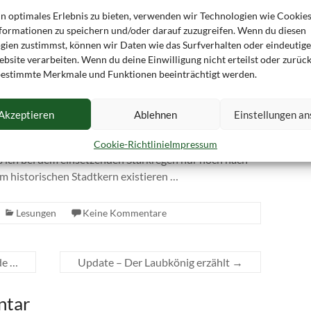
Vergleich zu anderen Lehrern oder Autoren
in optimales Erlebnis zu bieten, verwenden wir Technologien wie Cookie
formationen zu speichern und/oder darauf zuzugreifen. Wenn du diesen
relativ jung bin, hat dies die Schüler noch
gien zustimmst, können wir Daten wie das Surfverhalten oder eindeutige
mehr überrascht. Dazu wurden die Jungs
bsite verarbeiten. Wenn du deine Einwilligung nicht erteilst oder zurück
mutiger und fragten mich über Hobbies und
estimmte Merkmale und Funktionen beeinträchtigt werden.
dergleichen aus. Dabei bin ich für Zehn- und
Akzeptieren
Ablehnen
Einstellungen a
lte sich die Rückfahrt als stürmisch heraus. Ich
 über Landstraßen fahren, welche mein Auto zur Seite
Cookie-Richtlinie
Impressum
ss ich bei dem einsetzenden Starkregen nur noch nach
m historischen Stadtkern existieren …
Lesungen
Keine Kommentare
de …
Update – Der Laubkönig erzählt
→
ntar