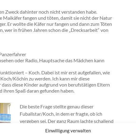
en Zweck dahinter noch nicht verstanden habe.
 Maikäfer fangen und töten, damit sie nicht der Natur
iger. Er wollte die Käfer nur fangen und dann zum Töten
n, wer in frühen Jahren schon die „Drecksarbeit“ von
 Panzerfahrer
rnsehen oder Radio, Hauptsache das Mädchen kann
funktioniert – Koch. Dabei ist mir erst aufgefallen, wie
n Koch/Köchin zu werden. Ich kann mir diese
 dass diese Kinder aufgrund von berufstätigen Eltern
nd ihren Spaß daran gefunden haben.
Die beste Frage stellte genau dieser
Fuballstar/Koch, in dem er fragte, ob ich
vergeben sei. Der ganz Raum lachte schallend
und ein Mädchen antwortete schnippisch:
Einwilligung verwalten
„Na klar! Siehst du nicht den Ring?“ Da ich im