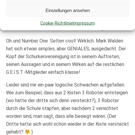
verpackt und umgesetzt wurde. Im Gegensatz zu F.I.E.S.-
Einstellungen ansehen
Hirn, der der Schule als Kontrollpunkt und Helfer dient,
zeigt Walden mit dem Overlord-Protokoll auf, was
Cookie-Richtlinie
Impressum
passieren kann, wenn eine KI außer Kontrolle gerät.
Oh und Number One. Selten cool! Wirklich. Mark Walden
hat sich etwas simples, aber GENIALES, ausgedacht. Der
Kopf der Schurkenvereinigung ist in seinem Auftreten,
seinen Aussagen und in seinem Wirken auf die restlichen
G.E.I.S.T.-Mitglieder einfach klasse!
Leider sind mir ein paar logische Schwächen aufgefallen.
Wie zum Beispiel, dass aus 2 Kisten 3 Roboter entsteigen
(wo hatte der dritte sich denn versteckt?), 3 Roboter
durch die Schule stapfen, aber nachdem 2 vernichtet
worden sind, man sagt, dass alle besiegt wären. (Der
Dritte hatte sich wohl schon wieder in der Kiste versteckt
gehabt?
)