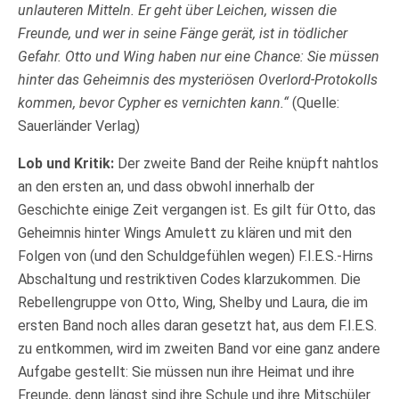
unlauteren Mitteln. Er geht über Leichen, wissen die
Freunde, und wer in seine Fänge gerät, ist in tödlicher
Gefahr. Otto und Wing haben nur eine Chance: Sie müssen
hinter das Geheimnis des mysteriösen Overlord-Protokolls
kommen, bevor Cypher es vernichten kann.“
(Quelle:
Sauerländer Verlag)
Lob und Kritik:
Der zweite Band der Reihe knüpft nahtlos
an den ersten an, und dass obwohl innerhalb der
Geschichte einige Zeit vergangen ist. Es gilt für Otto, das
Geheimnis hinter Wings Amulett zu klären und mit den
Folgen von (und den Schuldgefühlen wegen) F.I.E.S.-Hirns
Abschaltung und restriktiven Codes klarzukommen. Die
Rebellengruppe von Otto, Wing, Shelby und Laura, die im
ersten Band noch alles daran gesetzt hat, aus dem F.I.E.S.
zu entkommen, wird im zweiten Band vor eine ganz andere
Aufgabe gestellt: Sie müssen nun ihre Heimat und ihre
Freunde, denn längst sind ihre Schule und ihre Mitschüler