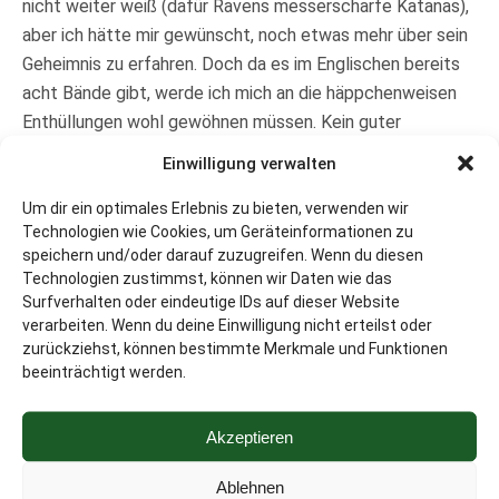
nicht weiter weiß (dafür Ravens messerscharfe Katanas),
aber ich hätte mir gewünscht, noch etwas mehr über sein
Geheimnis zu erfahren. Doch da es im Englischen bereits
acht Bände gibt, werde ich mich an die häppchenweisen
Enthüllungen wohl gewöhnen müssen. Kein guter
Hauptcharakter gibt von sich alles auf einmal preis.
Einwilligung verwalten
Wie schon im Teil zuvor ist auch F.I.E.S. #2 actiongeladen
Um dir ein optimales Erlebnis zu bieten, verwenden wir
und bietet beim Lesen viele Wenden und überraschende
Technologien wie Cookies, um Geräteinformationen zu
Ereignisse auf, die für ein rasantes Tempo sorgen.
speichern und/oder darauf zuzugreifen. Wenn du diesen
Technologien zustimmst, können wir Daten wie das
Schnelle Szenenwechsel, viele Kämpfe – man fliegt nur
Surfverhalten oder eindeutige IDs auf dieser Website
so über die Seiten. Doch trotz der vielen technischen
verarbeiten. Wenn du deine Einwilligung nicht erteilst oder
Details, Maschinen, Kampfflugzeuge und Begriffe aus dem
zurückziehst, können bestimmte Merkmale und Funktionen
Netzwerkbereich, bleibt F.I.E.S. verständlich, denn Mark
beeinträchtigt werden.
Walden nimmt sich trotz all des Tempos Zeit, die
wichtigsten Punkte zu erklären oder bildlich zu machen.
Akzeptieren
Daher empfinde ich auch, dass das Thema der künstlichen
Intelligenz für die Altersstufe (Leser ab zehn Jahren) gut
Ablehnen