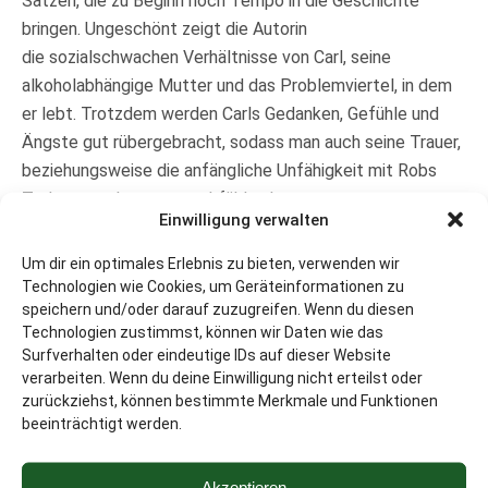
Sätzen, die zu Beginn noch Tempo in die Geschichte
bringen. Ungeschönt zeigt die Autorin
die sozialschwachen Verhältnisse von Carl, seine
alkoholabhängige Mutter und das Problemviertel, in dem
er lebt. Trotzdem werden Carls Gedanken, Gefühle und
Ängste gut rübergebracht, sodass man auch seine Trauer,
beziehungsweise die anfängliche Unfähigkeit mit Robs
Tod umzugehen, gut nachfühlen kann.
Einwilligung verwalten
Figuren:
Carl stand schon immer im Schatten seines
Um dir ein optimales Erlebnis zu bieten, verwenden wir
Bruders und dies scheint sich nach seinem Tod auch nicht
Technologien wie Cookies, um Geräteinformationen zu
zu ändern. So wie seine Erinnerungen langsam
speichern und/oder darauf zuzugreifen. Wenn du diesen
zurückkommen, so findet man sich auch beim Lesen mit
Technologien zustimmst, können wir Daten wie das
Surfverhalten oder eindeutige IDs auf dieser Website
Carl zurecht. Wirkt er zu Beginn noch blass und verloren,
verarbeiten. Wenn du deine Einwilligung nicht erteilst oder
lernt man das Problemkind, den einfühlsameren der
zurückziehst, können bestimmte Merkmale und Funktionen
beiden Brüder nach und nach kennen.
beeinträchtigt werden.
Neisha wird zwar als hübsch beschrieben, aber die
Akzeptieren