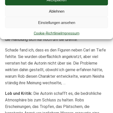
zunächst interessant wirkende Figur, verschwindet hinter
Beschreibung ihrer dichten, kurzen Wimpern und
Ablehnen
toffebraunen Beine. Für mich wurde die An-Aus-Beziehung
der beiden mit jeden weiteren Kapitel unverständlicher
Einstellungen ansehen
und Neisha mir unsympathischer. Dazu störte mich der
Umstand, dass sobald Neisha auf der Bildfläche erschien,
Cookie-Richtlinie
Impressum
die Handlung sich nur noch um sie drehte.
Schade fand ich, dass es den Figuren neben Carl an Tiefe
fehlte. Sie wurden oberflächlich angekratzt, aber viel
verraten hat die Autorin nicht über sie. Die Probleme
wirkten dahin gestellt, obwohl ich gerne erfahren hätte,
warum Rob diesen Charakter entwickelte, warum Neisha
ständig ihre Meinung wechselte, …
Lob und Kritik:
Die Autorin schafft es, die bedrohliche
Atmosphäre bis zum Schluss zu halten. Robs
Erscheinungen, das Tropfen, das Plätschern, die