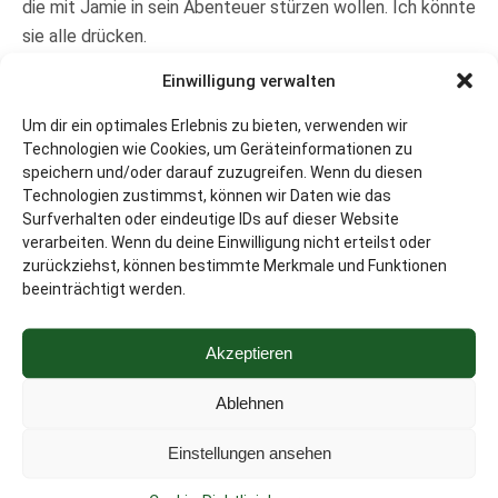
die mit Jamie in sein Abenteuer stürzen wollen. Ich könnte
sie alle drücken.
Einwilligung verwalten
Danke noch mal an alle Fans, Unterstützer und diejenigen,
die geholfen haben, das Projekt zu verbreiten. Dominic
Um dir ein optimales Erlebnis zu bieten, verwenden wir
und ich sind wirklich neugierig, wohin Startnext uns noch
Technologien wie Cookies, um Geräteinformationen zu
führt.
speichern und/oder darauf zuzugreifen. Wenn du diesen
Technologien zustimmst, können wir Daten wie das
Obwohl das untere Limit erreicht wurde, geht Startnext
Surfverhalten oder eindeutige IDs auf dieser Website
verarbeiten. Wenn du deine Einwilligung nicht erteilst oder
noch weiter. Bis zum 8. Oktober könnt ihr weiterhin das
zurückziehst, können bestimmte Merkmale und Funktionen
Buch mit einem exklusiven Goodie-Paket vorbestellen.
beeinträchtigt werden.
(Neugierig geworden?
Folge dem Link hier.
) Und natürlich
läuft die Verlosung des Kindles Fire HD ebenfalls weiter.
Akzeptieren
Ich wünsche euch schönes Wochenende, ich gehe jetzt
Ablehnen
erstmal mit Dominic anstoßen.
Einstellungen ansehen
Cornelia