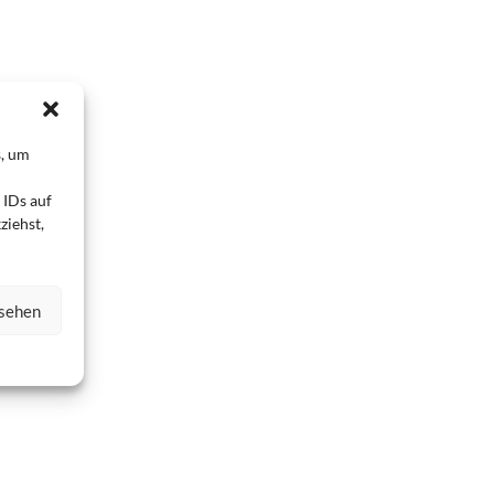
s, um
 IDs auf
ziehst,
nsehen