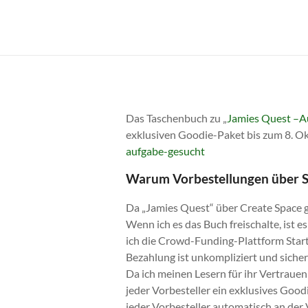
Zum
Inhalt
Cornelia
springen
Franke
Das Taschenbuch zu „
Jamies Quest –A
exklusiven Goodie-Paket bis zum 8. Ok
aufgabe-gesucht
Warum Vorbestellungen über S
Da „Jamies Quest“ über Create Space g
Wenn ich es das Buch freischalte, ist 
ich die Crowd-Funding-Plattform Startn
Bezahlung ist unkompliziert und siche
Da ich meinen Lesern für ihr Vertrauen
jeder Vorbesteller ein exklusives Goo
jeder Vorbesteller automatisch an der 