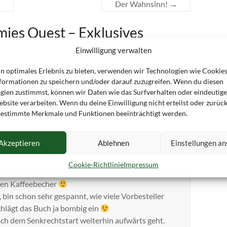
!
Der Wahnsinn!
→
mies Quest – Exklusives
winnspiele zum Release
“
Einwilligung verwalten
in optimales Erlebnis zu bieten, verwenden wir Technologien wie Cookie
d Cornelia Franke - Fantasy
formationen zu speichern und/oder darauf zuzugreifen. Wenn du diesen
gien zustimmst, können wir Daten wie das Surfverhalten oder eindeutige
bsite verarbeiten. Wenn du deine Einwilligung nicht erteilst oder zurück
 um 13:37 Uhr
estimmte Merkmale und Funktionen beeinträchtigt werden.
Akzeptieren
Ablehnen
Einstellungen a
Cookie-Richtlinie
Impressum
e Glücksfee hold ist! „Jamies Quest“ ist soooo toll
üßen Kaffeebecher
bin schon sehr gespannt, wie viele Vorbesteller
chlägt das Buch ja bombig ein
ach dem Senkrechtstart weiterhin aufwärts geht.