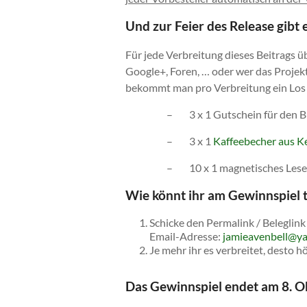
Und zur Feier des Release gibt
Für jede Verbreitung dieses Beitrags ü
Google+, Foren, … oder wer das Projekt
bekommt man pro Verbreitung ein Los 
– 3 x 1 Gutschein für den B
– 3 x 1
Kaffeebecher aus K
– 10 x 1 magnetisches Lesez
Wie könnt ihr am Gewinnspiel 
Schicke den Permalink / Beleglin
Email-Adresse:
jamieavenbell@y
Je mehr ihr es verbreitet, desto 
Das Gewinnspiel endet am 8. O