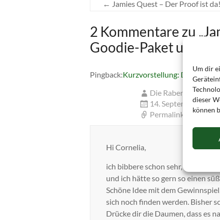
←
Jamies Quest – Der Proof ist da
2 Kommentare zu „
Ja
Goodie-Paket und Ge
Um dir e
Pingback:
Kurzvorstellung: Dominic un
Gerätein
Technolo
Die Rabenmutti
dieser We
14. September 2014
können b
Permalink
Hi Cornelia,
ich bibbere schon sehr, dass mir di
und ich hätte so gern so einen s
Schöne Idee mit dem Gewinnspiel, 
sich noch finden werden. Bisher s
Drücke dir die Daumen, dass es n