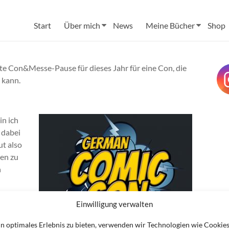
Start
Über mich
News
Meine Bücher
Shop
te Con&Messe-Pause für dieses Jahr für eine Con, die
 kann.
n ich
 dabei
ut also
ren zu
h
Einwilligung verwalten
in optimales Erlebnis zu bieten, verwenden wir Technologien wie Cookie