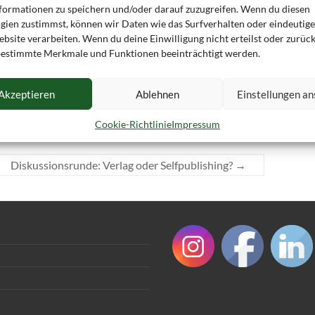
formationen zu speichern und/oder darauf zuzugreifen. Wenn du diesen
gien zustimmst, können wir Daten wie das Surfverhalten oder eindeutige
bsite verarbeiten. Wenn du deine Einwilligung nicht erteilst oder zurück
estimmte Merkmale und Funktionen beeinträchtigt werden.
 Leitwolf hat auch noch der Eisermann Verlag ein
Akzeptieren
Ablehnen
Einstellungen a
9
Schreiben, lektorieren, verlegen, und der ganze Rest
Cookie-Richtlinie
Impressum
Diskussionsrunde: Verlag oder Selfpublishing?
→